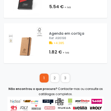
5.54 €
+ iva
Agenda em cortiça
Ref. A96198
+4.385
1.82 €
+ iva
1
2
3
Não encontrou o que procura?
Contacte-nos
ou
consulte os
catálogos
completos.