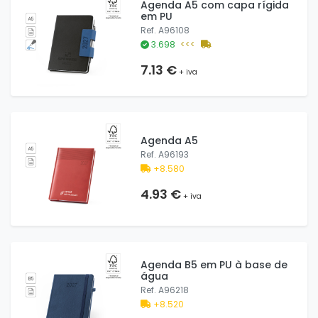
Agenda A5 com capa rígida
em PU
Ref. A96108
3.698
<<<
7.13 €
+ iva
Agenda A5
Ref. A96193
+8.580
4.93 €
+ iva
Agenda B5 em PU à base de
água
Ref. A96218
+8.520