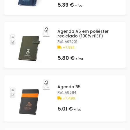
5.39 €
+ iva
Agenda A5 em poliéster
reciclado (100% rPET)
Ref. A96201
+7.934
5.80 €
+ iva
Agenda B5
Ref. A96114
+7.499
5.01 €
+ iva