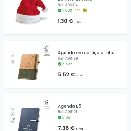
Ref. A99314
7.600
<<<
1.30 €
+ iva
Agenda em cortiça e linho
Ref. A96199
6.622
5.52 €
+ iva
Agenda B5
Ref. A96191
5.051
7.36 €
+ iva