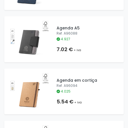
Agenda A5
Ref. A96088
4.927
7.02 €
+ iva
Agenda em cortiça
Ref. A96094
4.025
5.54 €
+ iva