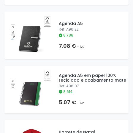
Agenda A5
Ref. A96122
8.788
7.08 €
+ iva
Agenda A5 em papel 100%
reciclado e acabamento mate
Ref. A96107
8.614
5.07 €
+ iva
Barrete de Natal