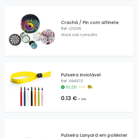
Crachá / Pin com alfinete
Ref. L01005
stock sob consulta
Pulseira inviolável
Ref. A94970
112.231
<<<
0.13 €
+ iva
Pulseira Lanyard em poliéster