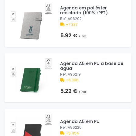
Agenda em poliéster
reciclado (100% rPET)
Ref. A96202
+7.337
5.92 €
+ iva
Agenda A5 em PU à base de
água
Ref. A96219
+6.366
5.22 €
+ iva
Agenda A5 em PU
Ref. A96220
+5.454