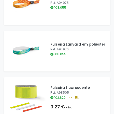
Ref. A94975
108.055
Pulseira Lanyard em poliéster
Ref. A94976
108.055
Pulseira fluorescente
Ref. A98505
102.820
<<<
0.27 €
+ iva