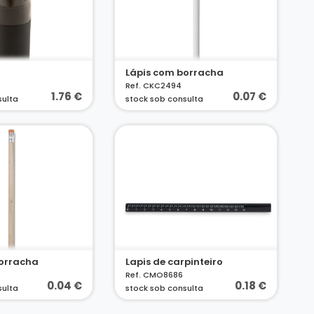
Lápis com borracha
Ref. CKC2494
1.76 €
0.07 €
sulta
stock sob consulta
borracha
Lapis de carpinteiro
Ref. CMO8686
0.04 €
0.18 €
sulta
stock sob consulta