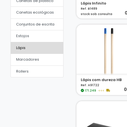
Canetas de plástico
Lápis Infinito
Ref. B1489
Canetas ecológicas
0
stock sob consulta
Conjuntos de escrita
Estojos
Lápis
Marcadores
Rollers
Lápis com dureza HB
Ref. A91722
0
171.249
<<<