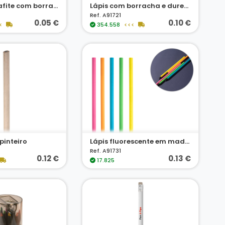
Lápis em grafite com borracha
Lápis com borracha e dureza HB
Ref. A91721
0.05 €
0.10 €
<
354.558
<<<
pinteiro
Lápis fluorescente em madeira
Ref. A91731
0.12 €
0.13 €
17.825