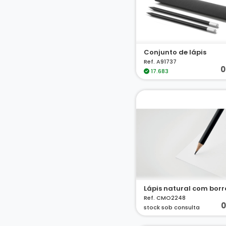
Conjunto de lápis
Ref. A91737
0
17.683
Lápis natural com bor
Ref. CMO2248
0
stock sob consulta