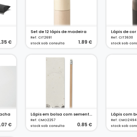
Set de 12 lápis de madeira
Lápis de cor
Ref. CIT2691
Ref. CIT3630
.35 €
1.89 €
stock sob consulta
stock sob con
racha
Lápis em bolsa com sementes
Lápis com 
Ref. CMO2257
Ref. CMO2494
.07 €
0.85 €
stock sob consulta
stock sob con