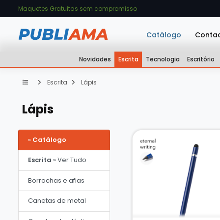
Maquetes Gratuitas sem compromisso
Catálogo
Conta
Novidades
Escrita
Tecnologia
Escritório
Escrita
Lápis
Lápis
«
Catálogo
Escrita
» Ver Tudo
Borrachas e afias
Canetas de metal