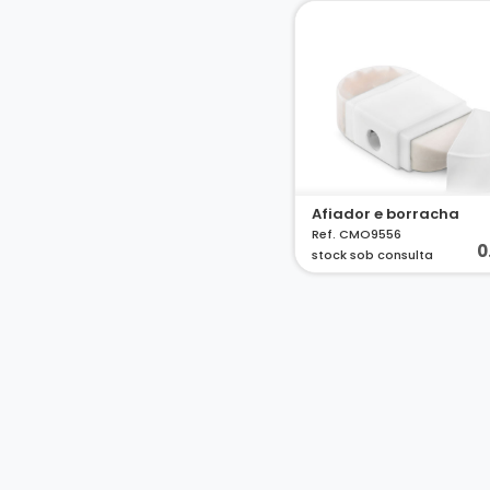
Afiador e borracha
Ref. CMO9556
0
stock sob consulta