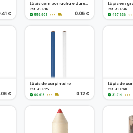
Lápis com borracha e dureza HB
Ref. A91716
Ref. A91736
.41 €
0.05 €
559.903
<<<
497.636
<<
Lápis de carpinteiro
Lápis de car
Ref. A91725
Ref. A91768
.06 €
0.12 €
90.618
<<<
31.214
<<<