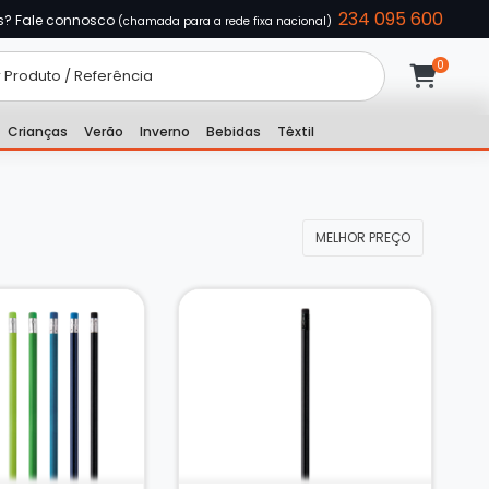
234 095 600
s? Fale connosco
(chamada para a rede fixa nacional)
Crianças
Verão
Inverno
Bebidas
Têxtil
MELHOR PREÇO