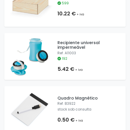
599
10.22 €
+ iva
Recipiente universal
impermeável
Ref. A11003
192
5.42 €
+ iva
Quadro Magnético
Ref. B3922
stock sob consulta
0.50 €
+ iva