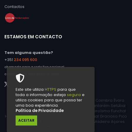
Contactos
ESTAMOS EM CONTACTO
Tem alguma questão?
+351
234 095 600
chamada para a rede fixa nacional
contacte-nos das 9h30 às 18h30
Este site utiliza
HTTPS
para que
toda a informação esteja
segura
e
utiliza cookies para que possa ter
Aveiro Beja Braga Bragança Castelo Branco Coimbra Évora
uma boa experiência.
Faro Guarda Leiria Lisboa Portalegre Porto Santarém Setúbal
Política de Privacidade
Viana do Castelo Vila Real Viseu Angra do Heroísmo Funchal
Horta Lamego Ponta Delgada Corvo Flores Faial Graciosa Pico
ACEITAR
São Jorge Terceira Santa Maria São Miguel Madeira Açores
Cabo Verde Angola