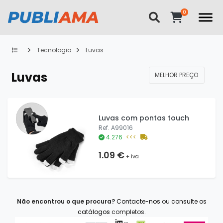
Tecnologia
Luvas
Luvas
MELHOR PREÇO
Luvas com pontas touch
Ref. A99016
4.276
<<<
1.09 €
+ iva
Não encontrou o que procura?
Contacte-nos
ou
consulte os
catálogos
completos.