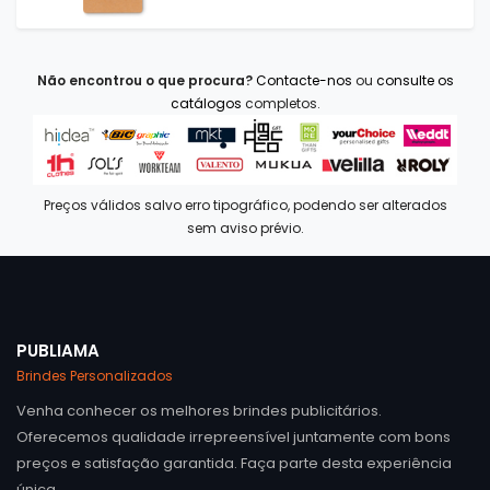
Não encontrou o que procura?
Contacte-nos
ou
consulte os
catálogos
completos.
Preços válidos salvo erro tipográfico, podendo ser alterados
sem aviso prévio.
PUBLIAMA
Brindes Personalizados
Venha conhecer os melhores brindes publicitários.
Oferecemos qualidade irrepreensível juntamente com bons
preços e satisfação garantida. Faça parte desta experiência
única.