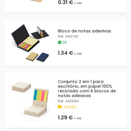
0.31 €
+ iva
Bloco de notas adesivas
Ref. A93793
29
1.34 €
+ iva
Conjunto 2 em 1 para
escritório, em papel 100%
reciclado com 6 blocos de
notas adesivas
Ref. A93664
+6.900
1.29 €
+ iva