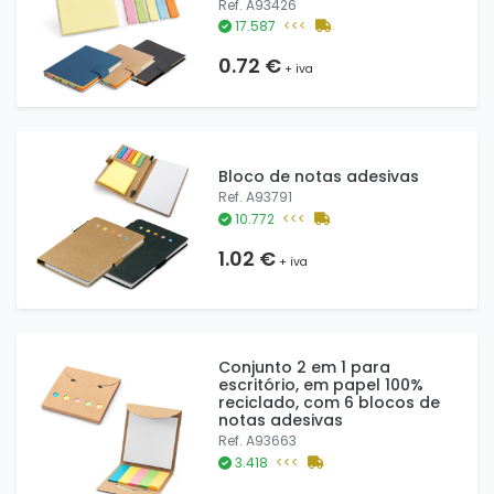
Ref. A93426
17.587
<<<
0.72 €
+ iva
Bloco de notas adesivas
Ref. A93791
10.772
<<<
1.02 €
+ iva
Conjunto 2 em 1 para
escritório, em papel 100%
reciclado, com 6 blocos de
notas adesivas
Ref. A93663
3.418
<<<