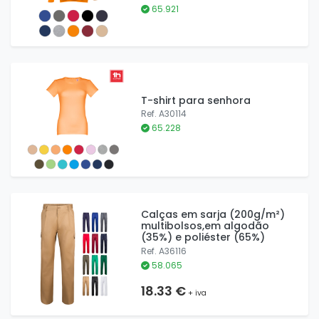
65.921
T-shirt para senhora
Ref. A30114
65.228
Calças em sarja (200g/m²)
multibolsos,em algodão
(35%) e poliéster (65%)
Ref. A36116
58.065
18.33 €
+ iva