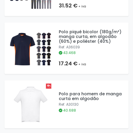
31.52 €
+ iva
Polo piqué bicolor (180g/m²)
manga curta, em algodão
(60%) e poliéster (40%)
Ref. A36039
43.468
17.24 €
+ iva
Polo para homem de manga
curta em algodão
Ref. A30130
40.688