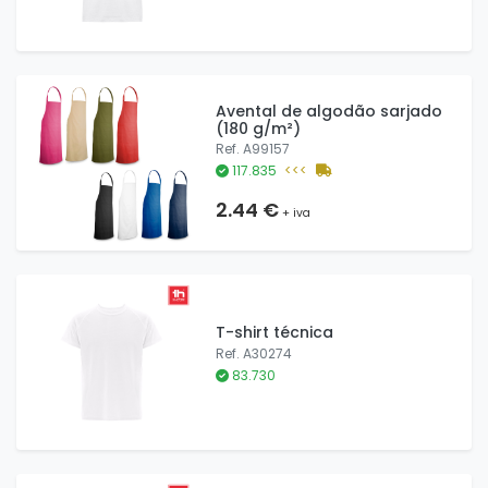
Avental de algodão sarjado
(180 g/m²)
Ref. A99157
117.835
<<<
2.44 €
+ iva
T-shirt técnica
Ref. A30274
83.730