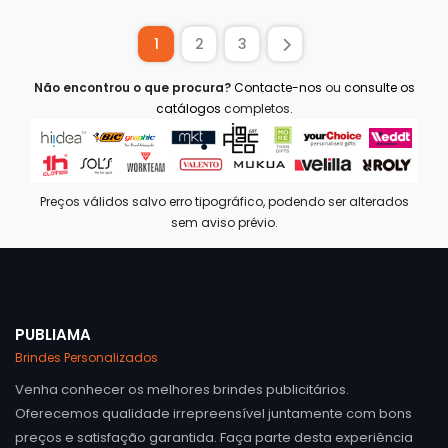
1
2
3
Não encontrou o que procura?
Contacte-nos
ou
consulte os
catálogos
completos.
Preços válidos salvo erro tipográfico, podendo ser alterados
sem aviso prévio.
PUBLIAMA
Brindes Personalizados
Venha conhecer os melhores brindes publicitários.
Oferecemos qualidade irrepreensível juntamente com bons
preços e satisfação garantida. Faça parte desta experiência