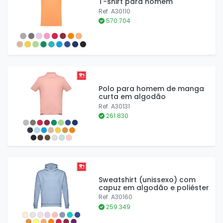
T-shirt para homem
Ref. A30110
570.704
Polo para homem de manga
curta em algodão
Ref. A30131
261.830
Sweatshirt (unissexo) com
capuz em algodão e poliéster
Ref. A30160
259.349