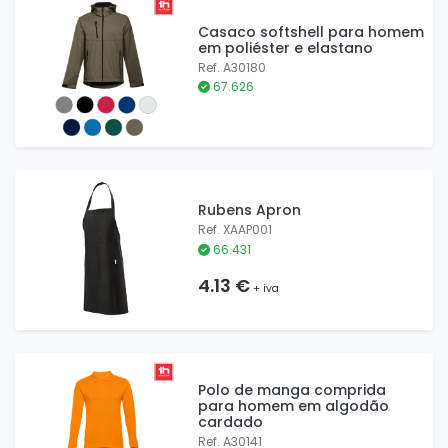
Casaco softshell para homem
em poliéster e elastano
Ref. A30180
67.626
Rubens Apron
Ref. XAAP001
66.431
4.13 €
+ iva
Polo de manga comprida
para homem em algodão
cardado
Ref. A30141