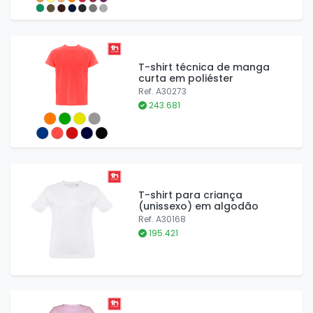
T-shirt técnica de manga
curta em poliéster
Ref. A30273
243.681
T-shirt para criança
(unissexo) em algodão
Ref. A30168
195.421