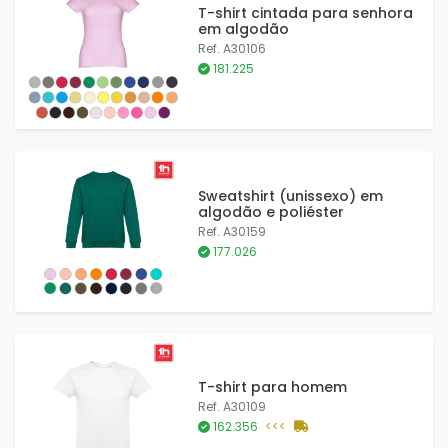
T-shirt cintada para senhora
em algodão
Ref. A30106
181.225
Sweatshirt (unissexo) em
algodão e poliéster
Ref. A30159
177.026
T-shirt para homem
Ref. A30109
162.356
<<<