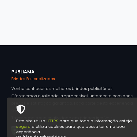
PUBLIAMA
Brindes Personalizados
Venha conhecer os melhores brindes publicitários.
Oferecemos qualidade irrepreensível juntamente com bons
preços e satisfação garantida. Faça parte desta experiência
única.
Transforme a sua criatividade em brindes incríveis.
Este site utiliza
HTTPS
para que toda a informação esteja
segura
e utiliza cookies para que possa ter uma boa
experiência.