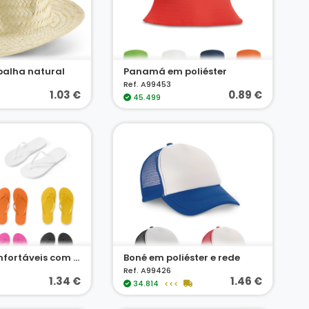
palha natural
Panamá em poliéster
Ref. A99453
1.03 €
0.89 €
45.499
Chinelos confortáveis com sola em PE e tira em PVC
Boné em poliéster e rede
Ref. A99426
1.34 €
1.46 €
34.814
<<<