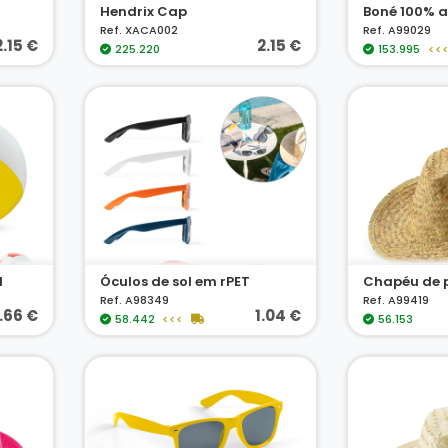
Hendrix Cap
Boné 100% 
Ref. XACA002
Ref. A99029
2.15 €
2.15 €
225.220
153.995
<<
l
Óculos de sol em rPET
Chapéu de 
Ref. A98349
Ref. A99419
.66 €
1.04 €
58.442
<<<
56.153