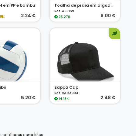
ol em PP e bambu
Toalha de praia em algodão (70% reciclado) e poliéster (30% reciclado) (180 g/m²)
Ref. A99159
2.24 €
6.00 €
25.279
ibol
Zappa Cap
Ref. XACA004
5.20 €
2.48 €
14.184
os catálogos
completos.