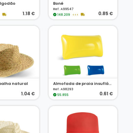
algodão
Boné
Ref. A99547
1.18 €
0.85 €
<
148.209
<<<
palha natural
Almofada de praia insuflável em PVC opaco
Ref. A98293
1.04 €
0.61 €
55.855