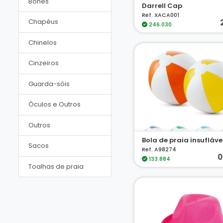
Bonés
Darrell Cap
Ref. XACA001
Chapéus
246.030
Chinelos
Cinzeiros
Guarda-sóis
Óculos e Outros
Outros
Bola de praia insufláve
Sacos
Ref. A98274
0
133.884
Toalhas de praia