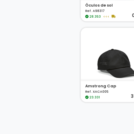
Óculos de sol
Ref. A98317
28.353
<<<
Amstrong Cap
Ref. XACA005
3
23.331