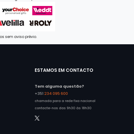
dos sem aviso prévio.
ESTAMOS EM CONTACTO
Tem alguma questão?
+351
234 095 600
chamada para a rede fixa nacional
contacte-nos das 9h30 às 18h30