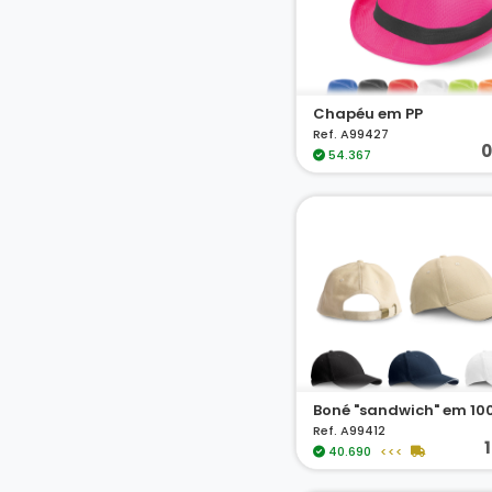
Chapéu em PP
Ref. A99427
0
54.367
Ref. A99412
40.690
<<<