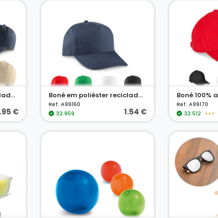
Boné em algodão reciclado (280 g/m²)
Boné em poliéster reciclado (100% rPET)
Ref. A99160
Ref. A99170
.95 €
1.54 €
32.959
32.512
<<<