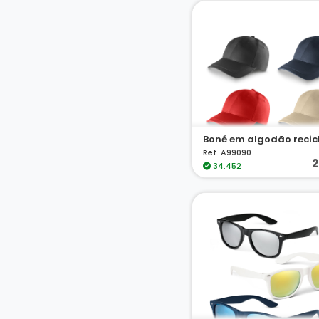
Ref. A99090
2
34.452