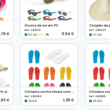
Óculos de sol em PC
Chapéu de 
Ref. A98313
Ref. A99423
.76 €
0.54 €
54.310
<<<
47.120
Boné "sandwich" em 100% de algodão
Chinelos confortáveis com sola em PE e tira em PVC
Ref. A95084
Ref. A95085
1.93 €
1.29 €
38.510
35.660