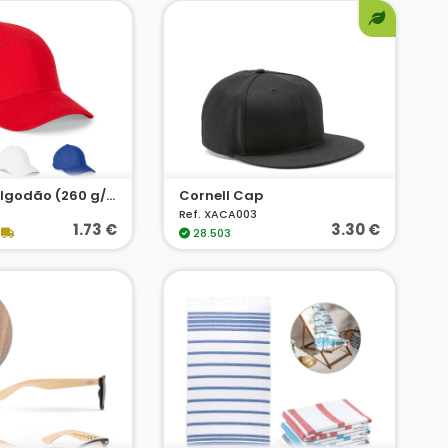
Boné 100% algodão (260 g/m²) com 6 painéis
Cornell Cap
Ref. XACA003
1.73 €
3.30 €
28.503