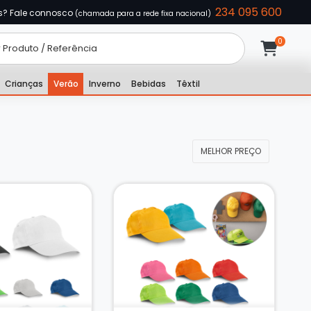
234 095 600
s? Fale connosco
(chamada para a rede fixa nacional)
Crianças
Verão
Inverno
Bebidas
Têxtil
MELHOR PREÇO