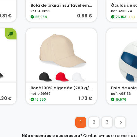
Bola de praia insuflável em PVC translúcido
Óculos de s
Ref. A98219
Ref. A98324
0.81 €
0.86 €
26.964
26.153
<<<
Boné 100% algodão (260 g/m²) com 5 painéis
Bola de vole
Ref. A99169
Ref. A98136
.30 €
1.73 €
16.850
15.576
1
2
3
Não encontrou o que procura?
Contacte-nos
ou
consulte 