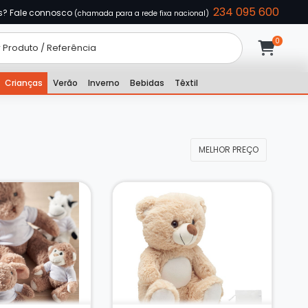
234 095 600
s? Fale connosco
(chamada para a rede fixa nacional)
Crianças
Verão
Inverno
Bebidas
Têxtil
MELHOR PREÇO