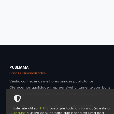
PUBLIAMA
Brindes Personalizados
Venha conhecer os melhores brindes publicitários.
Oferecemos qualidade irrepreensível juntamente com bons
preços e satisfação garantida. Faça parte desta experiência
única.
Transforme a sua criatividade em brindes incríveis.
Este site utiliza
HTTPS
para que toda a informação esteja
segura
e utiliza cookies para que possa ter uma boa