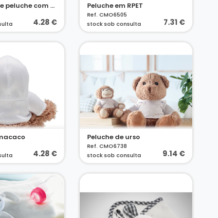
Coelhinho de peluche com capuz
Peluche em RPET
Ref. CMO6505
4.28 €
7.31 €
sulta
stock sob consulta
 macaco
Peluche de urso
Ref. CMO6738
4.28 €
9.14 €
sulta
stock sob consulta