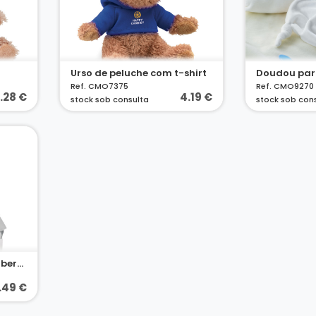
Urso de peluche com t-shirt
Doudou par
Ref. CMO7375
Ref. CMO9270
.28 €
4.19 €
stock sob consulta
stock sob con
Urso de peluche com cobertor
.49 €