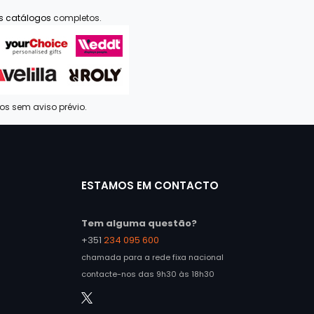
os catálogos
completos.
dos sem aviso prévio.
ESTAMOS EM CONTACTO
Tem alguma questão?
+351
234 095 600
chamada para a rede fixa nacional
contacte-nos das 9h30 às 18h30