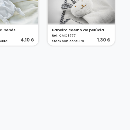
a bebês
Babeiro coelho de pelúcia
Ref. CMO9777
4.10 €
1.30 €
sulta
stock sob consulta