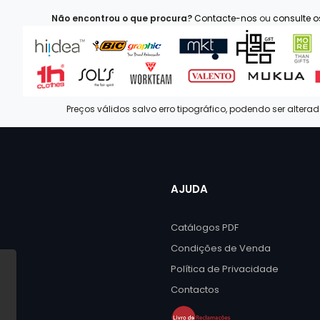
Não encontrou o que procura?
Contacte-nos
ou
consulte 
Preços válidos salvo erro tipográfico, podendo ser altera
AJUDA
Catálogos PDF
Condições de Venda
Política de Privacidade
Contactos