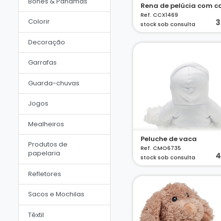
Bonés & Panamás
Rena de pelúcia com c
Ref. CCX1469
Colorir
3
stock sob consulta
Decoração
Garrafas
Guarda-chuvas
Jogos
Mealheiros
Peluche de vaca
Produtos de
Ref. CMO6735
papelaria
4
stock sob consulta
Refletores
Sacos e Mochilas
Têxtil