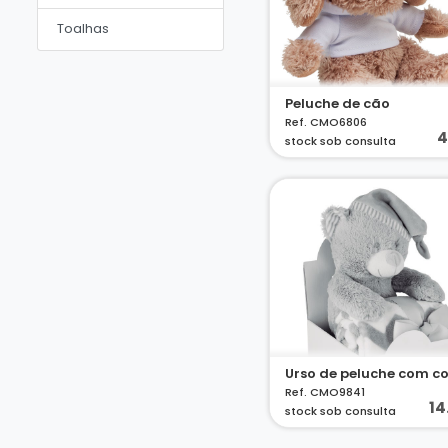
Toalhas
Peluche de cão
Ref. CMO6806
4
stock sob consulta
Ref. CMO9841
14
stock sob consulta