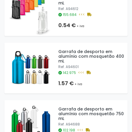
mL
Ref. A94612
155.684
<<<
0.54 €
+ iva
Garrafa de desporto em
alumínio com mosquetão 400
mL
Ref. A94601
142.975
<<<
1.57 €
+ iva
Garrafa de desporto em
alumínio com mosquetão 750
mL
Ref. A94688
102.198
<<<