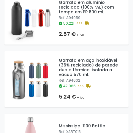
Garrafa em alumínio
reciclado (100% rAL) com
tampa em PP 600 mL
Ref. A94059
50.221
<<<
2.57 €
+ iva
Garrafa em aço inoxidável
(36% reciclado) de parede
dupla térmica, isolada a
vácuo 570 mL
Ref. A94602
47.066
<<<
5.24 €
+ iva
Mississippi 1100 Bottle
Ref. XABT013