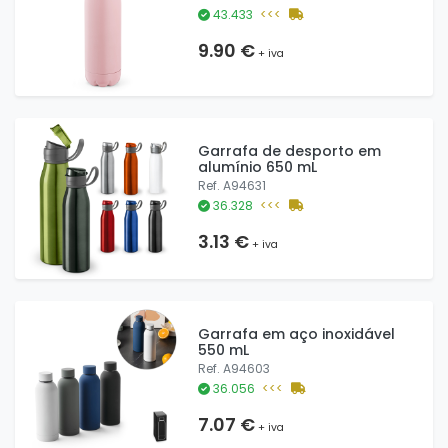
43.433
<<<
9.90 €
+ iva
Garrafa de desporto em
alumínio 650 mL
Ref. A94631
36.328
<<<
3.13 €
+ iva
Garrafa em aço inoxidável
550 mL
Ref. A94603
36.056
<<<
7.07 €
+ iva