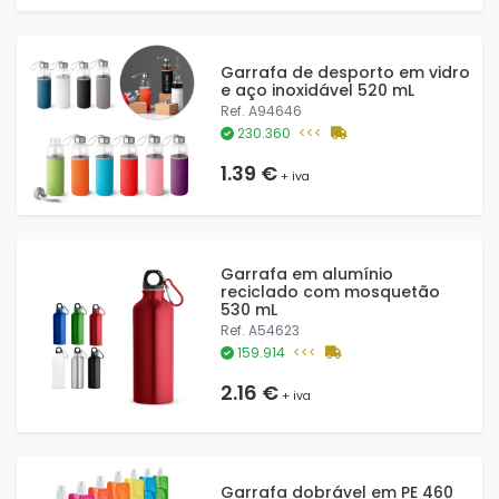
Garrafa de desporto em vidro
e aço inoxidável 520 mL
Ref. A94646
230.360
<<<
1.39 €
+ iva
Garrafa em alumínio
reciclado com mosquetão
530 mL
Ref. A54623
159.914
<<<
2.16 €
+ iva
Garrafa dobrável em PE 460