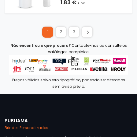
1.83 €
+ iva
1
2
3
Não encontrou o que procura?
Contacte-nos
ou
consulte os
catálogos
completos.
Preços válidos salvo erro tipográfico, podendo ser alterados
sem aviso prévio.
PUBLIAMA
Brindes Personalizados