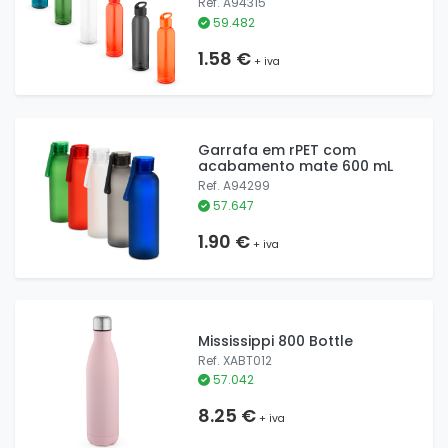
Ref. A94315
59.482
1.58 €
+ iva
Garrafa em rPET com
acabamento mate 600 mL
Ref. A94299
57.647
1.90 €
+ iva
Mississippi 800 Bottle
Ref. XABT012
57.042
8.25 €
+ iva