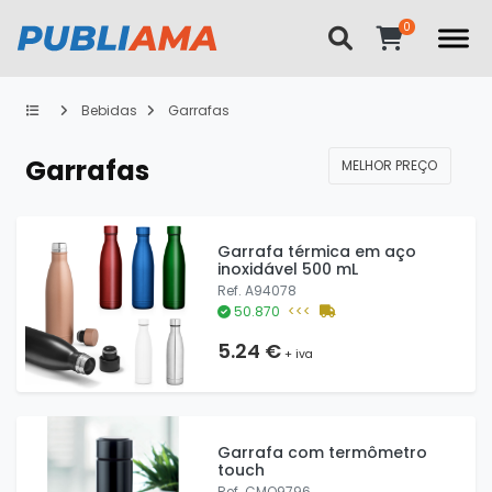
Bebidas
Garrafas
Garrafas
MELHOR PREÇO
Garrafa térmica em aço
inoxidável 500 mL
Ref. A94078
50.870
<<<
5.24 €
+ iva
Garrafa com termômetro
touch
Ref. CMO9796