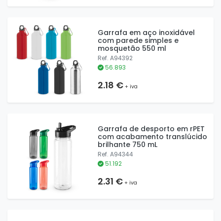
Garrafa em aço inoxidável
com parede simples e
mosquetão 550 ml
Ref. A94392
56.893
2.18 €
+ iva
Garrafa de desporto em rPET
com acabamento translúcido
brilhante 750 mL
Ref. A94344
51.192
2.31 €
+ iva