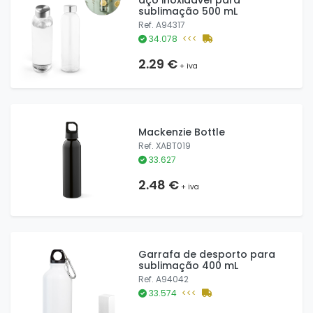
aço inoxidável para
sublimação 500 mL
Ref. A94317
34.078
<<<
2.29 €
+ iva
Mackenzie Bottle
Ref. XABT019
33.627
2.48 €
+ iva
Garrafa de desporto para
sublimação 400 mL
Ref. A94042
33.574
<<<