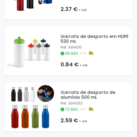
2.37 €
+ iva
Garrafa de desporto em HDPE
530 mL
Ref. A94616
96.863
<<<
0.84 €
+ iva
Garrafa de desporto de
alumínio 500 mL
Ref. A94063
70.884
<<<
2.59 €
+ iva