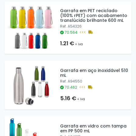
Garrafa em PET reciclado
(100% rPET) com acabamento
translúcido brilhante 600 mL
Ref. A54326
70.564
<<<
1.21 €
+ iva
Garrafa em aço inoxidável 510
mL
Ref. A94550
70.462
<<<
5.16 €
+ iva
Garrafa em vidro com tampa
em PP 500 mL