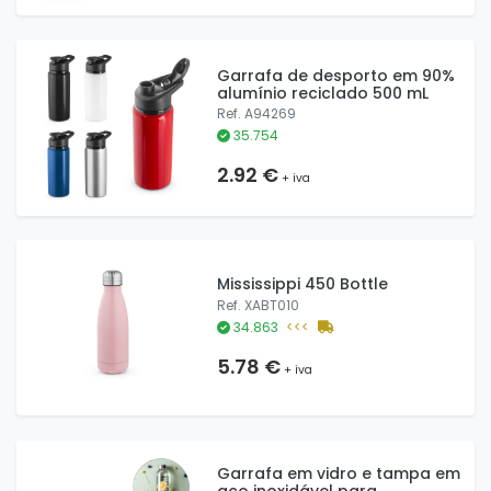
Garrafa de desporto em 90%
alumínio reciclado 500 mL
Ref. A94269
35.754
2.92 €
+ iva
Mississippi 450 Bottle
Ref. XABT010
34.863
<<<
5.78 €
+ iva
Garrafa em vidro e tampa em