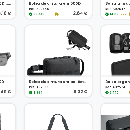
Bolsa de cintura em 600D poliéster reciclado e forra em 210D poliéster reciclado
Bolsa de cintura em 600D
Bolsa à tir
Ref. A92546
Ref. A92547
3.18 €
2.64 €
22.068
<<<
14.112
<<<
0D
Bolsa de cintura em poliéster reciclado 600D de alta densidade e forro em poliéster reciclado 210D
Ref. A92388
Ref. A92574
.45 €
6.32 €
3.864
3.777
<<<