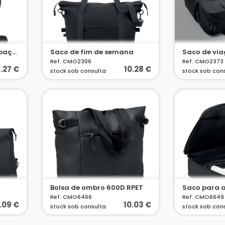
Bolsa organizadora espaçosa para acessórios tecnológicos em sarja com revestimento repelente à água e poliéster reciclado 600D
Saco de fim de semana
Saco de vi
Ref. CMO2306
Ref. CMO2373
.27 €
10.28 €
stock sob consulta
stock sob con
Bolsa de ombro 600D RPET
Ref. CMO6466
Ref. CMO6649
.09 €
10.03 €
stock sob consulta
stock sob con