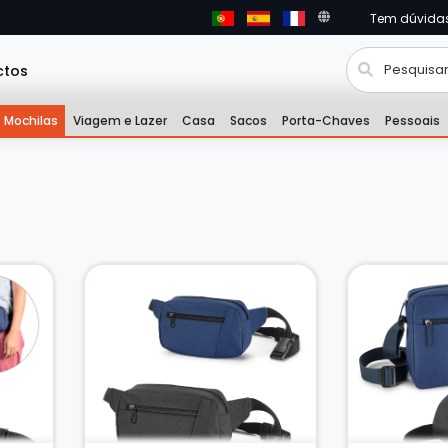
Tem dúvida
ctos
Mochilas
Viagem e Lazer
Casa
Sacos
Porta-Chaves
Pessoais