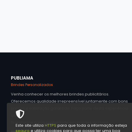
PUBLIAMA
Brindes Personalizados
Venha conhecer os melhores brindes publicitários.
Oferecemos qualidade irrepreensível juntamente com bons
preços e satisfação garantida. Faça parte desta experiência
única.
Transforme a sua criatividade em brindes incríveis.
Este site utiliza
HTTPS
para que toda a informação esteja
segura
e utiliza cookies para que possa ter uma boa