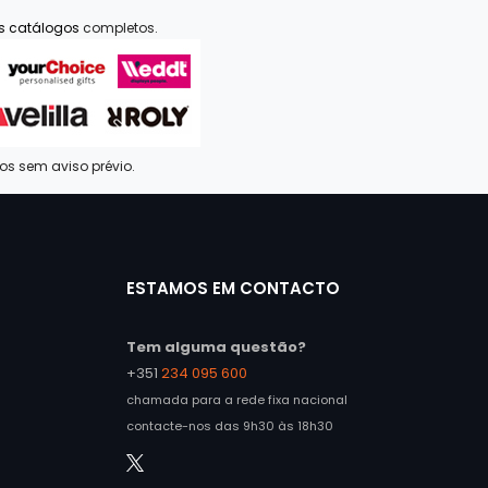
os catálogos
completos.
dos sem aviso prévio.
ESTAMOS EM CONTACTO
Tem alguma questão?
+351
234 095 600
chamada para a rede fixa nacional
contacte-nos das 9h30 às 18h30