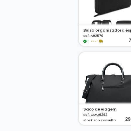
Ref. A92570
7
1
<<<
Saco de viagem
Ref. CMO6292
29
stock sob consulta