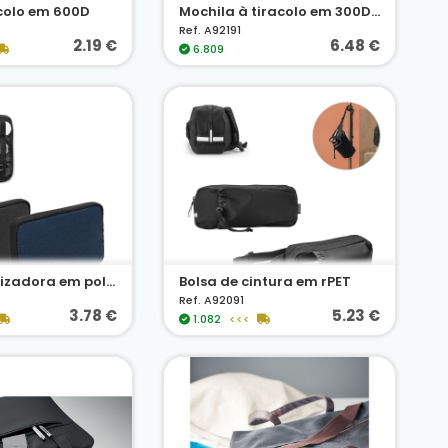
acolo em 600D
Mochila à tiracolo em 300D rPET e 600D rPET
Ref. A92191
2.19 €
6.48 €
6.809
Bolsa organizadora em poliéster reciclado 600D de alta densidade com compartimento principal espaçoso para acessórios tecnológicos
Bolsa de cintura em rPET
Ref. A92091
3.78 €
5.23 €
1.082
<<<