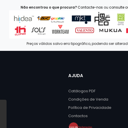
Não encontrou o que procura?
Contacte-nos
ou
consulte 
Preços válidos salvo erro tipográfico, podendo ser altera
AJUDA
Catálogos PDF
Condições de Venda
Política de Privacidade
Contactos