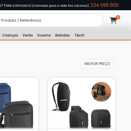
234 095 600
s? Fale connosco
(chamada para a rede fixa nacional)
Crianças
Verão
Inverno
Bebidas
Têxtil
MELHOR PREÇO