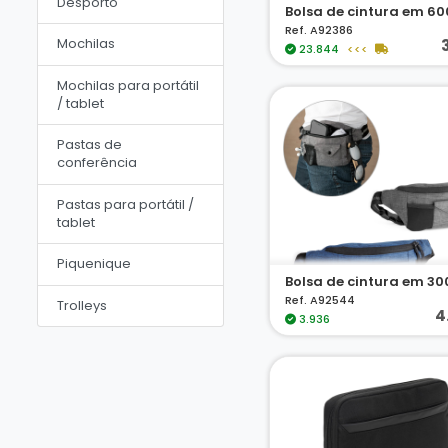
Desporto
Ref. A92386
Mochilas
23.844
<<<
Mochilas para portátil
/ tablet
Pastas de
conferência
Pastas para portátil /
tablet
Piquenique
Bolsa de cintura em 30
Ref. A92544
Trolleys
4
3.936