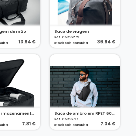
agem de mão
Saco de viagem
Ref. CMO6279
13.54 €
36.54 €
sulta
stock sob consulta
Saco para armazenamento de cabo de carregamento 600D RPET
Saco de ombro em RPET 600D
Ref. CMO6717
7.81 €
7.34 €
sulta
stock sob consulta