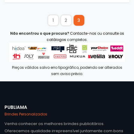
1
2
3
Não encontrou o que procura?
Contacte-nos
ou
consulte os
catálogos
completos.
Preços válidos salvo erro tipográfico, podendo ser alterados
sem aviso prévio.
PUBLIAMA
Brindes Personalizados
Venha conhecer os melhores brindes publicitários.
Oferecemos qualidade irrepreensível juntamente com bons