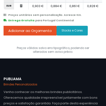
EUR
0,903 €
0,884 €
0,861 €
0,828 €
Preços unitários sem personalização. Acresce IVA.
Entrega Gratuita
para Portugal Continental
Adicionar ao Orçamento
Stocks e Cores
Preços válidos salvo erro tipográfico, podendo ser
alterados sem aviso prévio.
PUBLIAMA
Brindes Personalizados
Venha conhecer os melhores brindes publicitários.
Oferecemos qualidade irrepreensível juntamente com bons
preços e satisfação garantida. Faça parte desta experiência