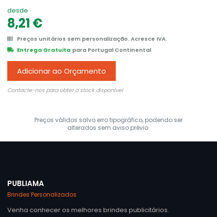
desde
8,21 €
Preços unitários sem personalização. Acresce IVA.
Entrega Gratuita
para Portugal Continental
Adicionar ao Orçamento
Contacte-nos para obter o stock disponível
Preços válidos salvo erro tipográfico, podendo ser
alterados sem aviso prévio.
PUBLIAMA
Brindes Personalizados
Venha conhecer os melhores brindes publicitários.