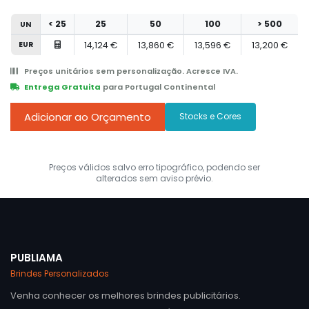
< 25
25
50
100
> 500
UN
EUR
14,124 €
13,860 €
13,596 €
13,200 €
Preços unitários sem personalização. Acresce IVA.
Entrega Gratuita
para Portugal Continental
Adicionar ao Orçamento
Stocks e Cores
Preços válidos salvo erro tipográfico, podendo ser
alterados sem aviso prévio.
PUBLIAMA
Brindes Personalizados
Venha conhecer os melhores brindes publicitários.