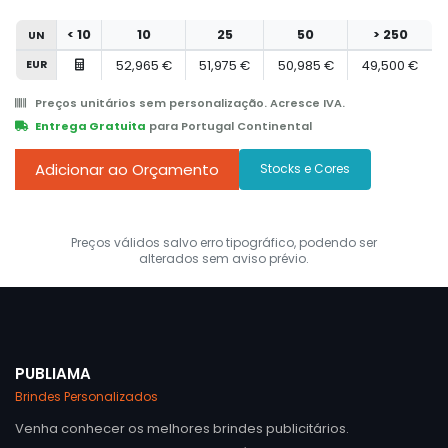
< 10
10
25
50
> 250
UN
EUR
52,965 €
51,975 €
50,985 €
49,500 €
Preços unitários sem personalização. Acresce IVA.
Entrega Gratuita
para Portugal Continental
Adicionar ao Orçamento
Stocks e Cores
Preços válidos salvo erro tipográfico, podendo ser
alterados sem aviso prévio.
PUBLIAMA
Brindes Personalizados
Venha conhecer os melhores brindes publicitários.