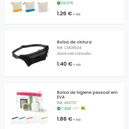
53.075
1.26 €
+ iva
Bolsa de cintura
Ref. CMO9534
stock sob consulta
1.40 €
+ iva
Bolsa de higiene pessoal em
EVA
Ref. A92737
7.428
<<<
1.86 €
+ iva