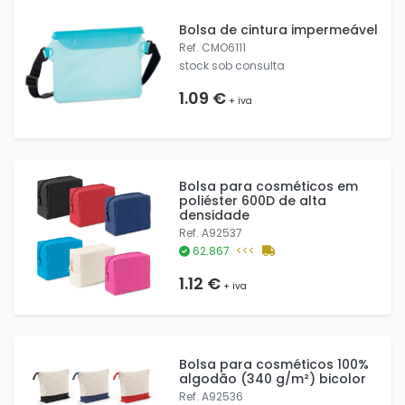
Bolsa de cintura impermeável
Ref. CMO6111
stock sob consulta
1.09 €
+ iva
Bolsa para cosméticos em
poliéster 600D de alta
densidade
Ref. A92537
62.867
<<<
1.12 €
+ iva
Bolsa para cosméticos 100%
algodão (340 g/m²) bicolor
Ref. A92536