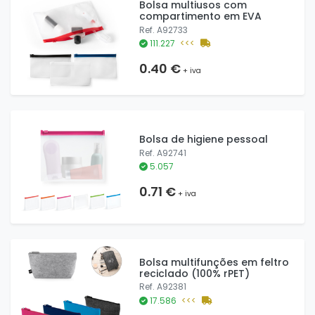
Bolsa multiusos com
compartimento em EVA
Ref. A92733
111.227
<<<
0.40 €
+ iva
Bolsa de higiene pessoal
Ref. A92741
5.057
0.71 €
+ iva
Bolsa multifunções em feltro
reciclado (100% rPET)
Ref. A92381
17.586
<<<