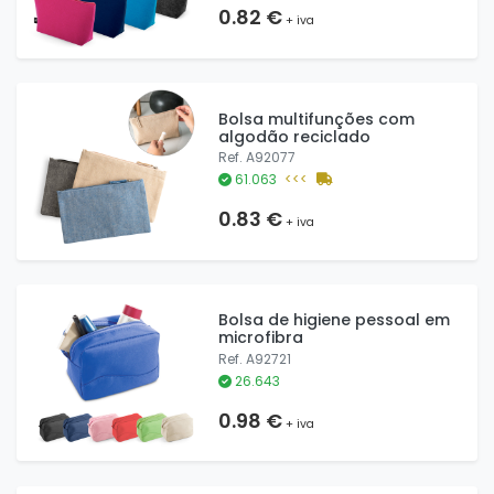
0.82 €
+ iva
Bolsa multifunções com
algodão reciclado
Ref. A92077
61.063
<<<
0.83 €
+ iva
Bolsa de higiene pessoal em
microfibra
Ref. A92721
26.643
0.98 €
+ iva